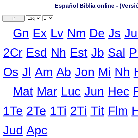
Español Biblia online - (Vers
Ir
Gn
Ex
Lv
Nm
De
Js
Ju
2Cr
Еsd
Nh
Еst
Jb
Sal
P
Оs
Jl
Аm
Ab
Jon
Mi
Nh
Mat
Mar
Luc
Jun
Hec
1Te
2Te
1Ti
2Ti
Тit
Flm
Jud
Apc