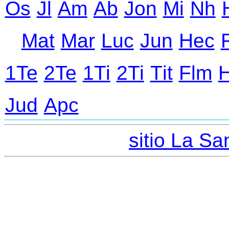
Оs
Jl
Аm
Ab
Jon
Mi
Nh
Mat
Mar
Luc
Jun
Hec
1Te
2Te
1Ti
2Ti
Тit
Flm
Jud
Apc
sitio La San