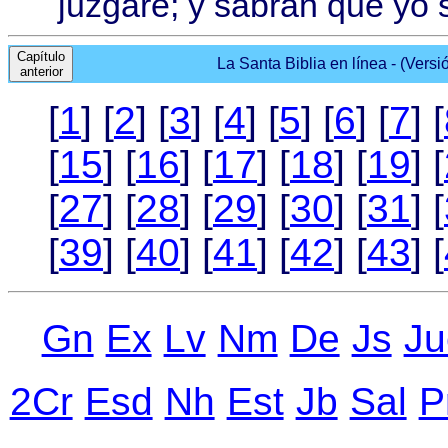
juzgaré; y sabrán que yo 
Capítulo
La Santa Biblia en línea - (Versi
anterior
[
1
] [
2
] [
3
] [
4
] [
5
] [
6
] [
7
] [
[
15
] [
16
] [
17
] [
18
] [
19
] [
[
27
] [
28
] [
29
] [
30
] [
31
] [
[
39
] [
40
] [
41
] [
42
] [
43
] [
Gn
Ex
Lv
Nm
De
Js
Ju
2Cr
Еsd
Nh
Еst
Jb
Sal
P