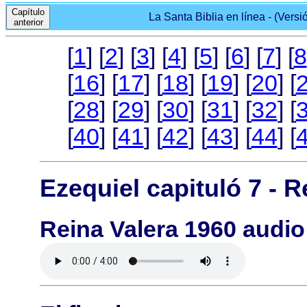
Capítulo
La Santa Biblia en línea - (Versi
anterior
[
1
] [
2
] [
3
] [
4
] [
5
] [
6
] [
7
] [
8
[
16
] [
17
] [
18
] [
19
] [
20
] [
[
28
] [
29
] [
30
] [
31
] [
32
] [
[
40
] [
41
] [
42
] [
43
] [
44
] [
Ezequiel capituló 7 - R
Reina Valera 1960 audio