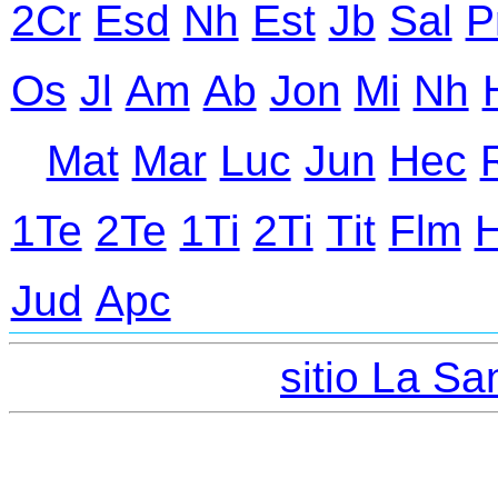
2Cr
Еsd
Nh
Еst
Jb
Sal
P
Оs
Jl
Аm
Ab
Jon
Mi
Nh
Mat
Mar
Luc
Jun
Hec
1Te
2Te
1Ti
2Ti
Тit
Flm
Jud
Apc
sitio La San