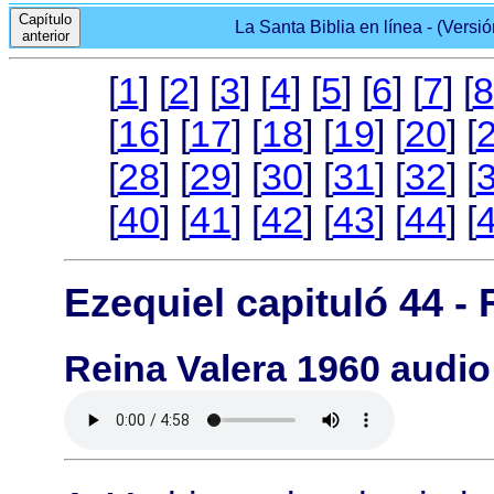
Capítulo
La Santa Biblia en línea - (Versi
anterior
[
1
] [
2
] [
3
] [
4
] [
5
] [
6
] [
7
] [
8
[
16
] [
17
] [
18
] [
19
] [
20
] [
[
28
] [
29
] [
30
] [
31
] [
32
] [
[
40
] [
41
] [
42
] [
43
] [
44
] [
Ezequiel capituló 44 -
Reina Valera 1960 audio