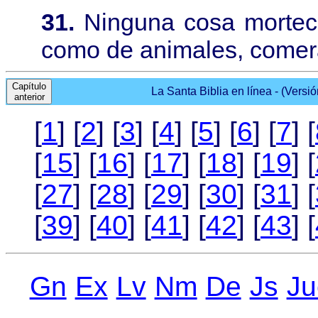
31.
Ninguna cosa morteci
como de animales, comerá
Capítulo
La Santa Biblia en línea - (Versi
anterior
[
1
] [
2
] [
3
] [
4
] [
5
] [
6
] [
7
] [
[
15
] [
16
] [
17
] [
18
] [
19
] [
[
27
] [
28
] [
29
] [
30
] [
31
] [
[
39
] [
40
] [
41
] [
42
] [
43
] [
Gn
Ex
Lv
Nm
De
Js
Ju