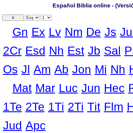
Español Biblia online - (Vers
Ir
Gn
Ex
Lv
Nm
De
Js
Ju
2Cr
Еsd
Nh
Еst
Jb
Sal
P
Оs
Jl
Аm
Ab
Jon
Mi
Nh
Mat
Mar
Luc
Jun
Hec
1Te
2Te
1Ti
2Ti
Тit
Flm
Jud
Apc