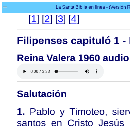
La Santa Biblia en línea - (Versión R
[
1
] [
2
] [
3
] [
4
]
Filipenses capituló 1 -
Reina Valera 1960 audio 
Salutación
1.
Pablo y Timoteo, sier
santos en Cristo Jesús 