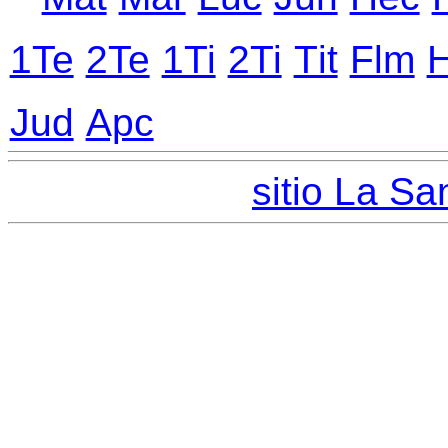
1Te
2Te
1Ti
2Ti
Тit
Flm
Jud
Apc
sitio La San