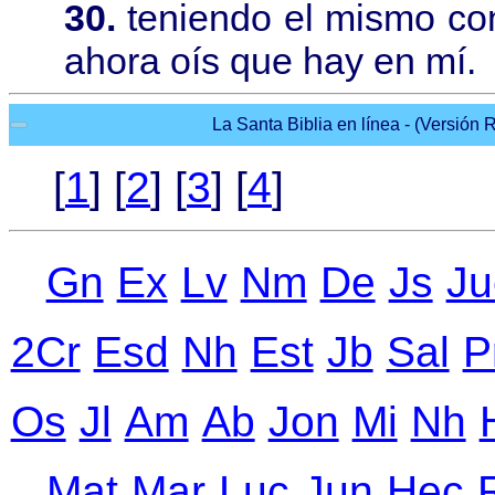
30.
teniendo el mismo con
ahora oís que hay en mí.
La Santa Biblia en línea - (Versión R
[
1
] [
2
] [
3
] [
4
]
Gn
Ex
Lv
Nm
De
Js
Ju
2Cr
Еsd
Nh
Еst
Jb
Sal
P
Оs
Jl
Аm
Ab
Jon
Mi
Nh
Mat
Mar
Luc
Jun
Hec