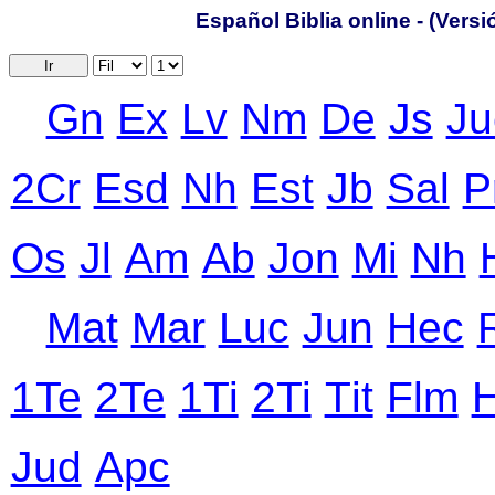
Español Biblia online - (Vers
Ir
Gn
Ex
Lv
Nm
De
Js
Ju
2Cr
Еsd
Nh
Еst
Jb
Sal
P
Оs
Jl
Аm
Ab
Jon
Mi
Nh
Mat
Mar
Luc
Jun
Hec
1Te
2Te
1Ti
2Ti
Тit
Flm
Jud
Apc