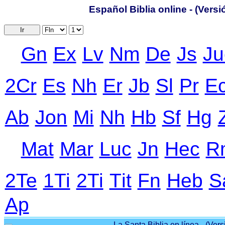
Español Biblia online - (Vers
Ir
Gn
Ex
Lv
Nm
De
Js
Ju
2Cr
Еs
Nh
Еr
Jb
Sl
Pr
Е
Ab
Jon
Mi
Nh
Hb
Sf
Hg
Mat
Mar
Luc
Jn
Hec
R
2Te
1Ti
2Ti
Тit
Fn
Heb
S
Ap
La Santa Biblia en línea - (Vers