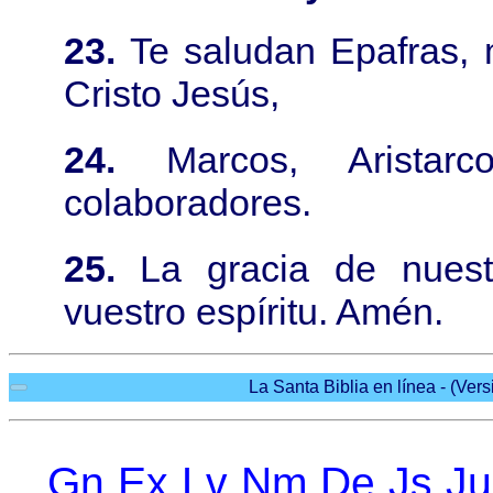
23.
Te saludan Epafras, 
Cristo Jesús,
24.
Marcos, Arista
colaboradores.
25.
La gracia de nuest
vuestro espíritu. Amén.
La Santa Biblia en línea - (Vers
Gn
Ex
Lv
Nm
De
Js
Ju