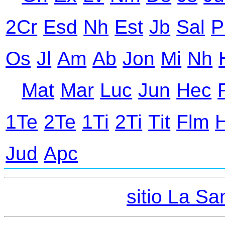
2Cr
Еsd
Nh
Еst
Jb
Sal
P
Оs
Jl
Аm
Ab
Jon
Mi
Nh
Mat
Mar
Luc
Jun
Hec
1Te
2Te
1Ti
2Ti
Тit
Flm
Jud
Apc
sitio La San