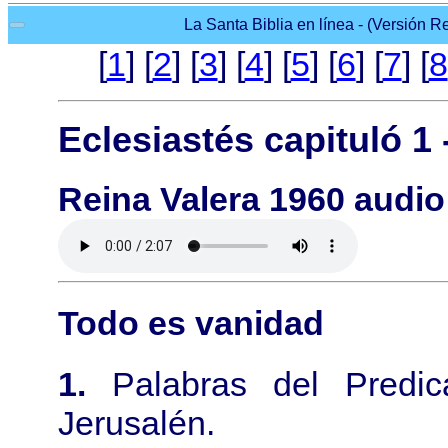
La Santa Biblia en línea - (Versión Re
[
1
] [
2
] [
3
] [
4
] [
5
] [
6
] [
7
] [
8
Eclesiastés capituló 1 
Reina Valera 1960 audio
Todo es vanidad
1.
Palabras del Predic
Jerusalén.