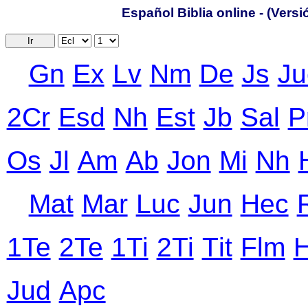
Español Biblia online - (Vers
Ir
Gn
Ex
Lv
Nm
De
Js
Ju
2Cr
Еsd
Nh
Еst
Jb
Sal
P
Оs
Jl
Аm
Ab
Jon
Mi
Nh
Mat
Mar
Luc
Jun
Hec
1Te
2Te
1Ti
2Ti
Тit
Flm
Jud
Apc