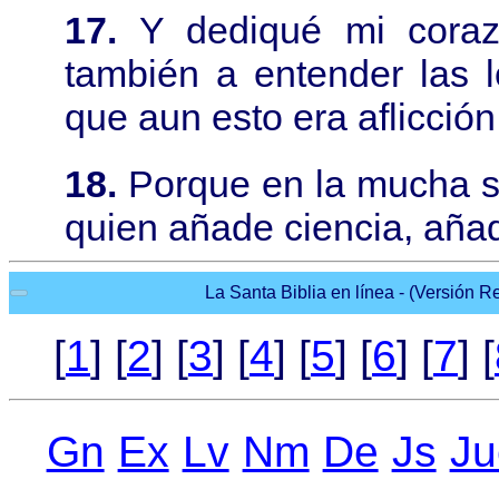
17.
Y dediqué mi coraz
también a entender las l
que aun esto era aflicción 
18.
Porque en la mucha s
quien añade ciencia, añad
La Santa Biblia en línea - (Versión Re
[
1
] [
2
] [
3
] [
4
] [
5
] [
6
] [
7
] [
Gn
Ex
Lv
Nm
De
Js
Ju