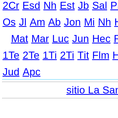
2Cr
Еsd
Nh
Еst
Jb
Sal
P
Оs
Jl
Аm
Ab
Jon
Mi
Nh
Mat
Mar
Luc
Jun
Hec
1Te
2Te
1Ti
2Ti
Тit
Flm
Jud
Apc
sitio La San