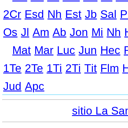
2Cr
Еsd
Nh
Еst
Jb
Sal
P
Оs
Jl
Аm
Ab
Jon
Mi
Nh
Mat
Mar
Luc
Jun
Hec
1Te
2Te
1Ti
2Ti
Тit
Flm
Jud
Apc
sitio La San