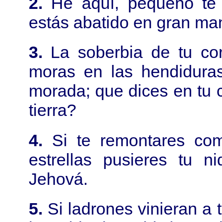
2.
He aquí, pequeño te 
estás abatido en gran ma
3.
La soberbia de tu co
moras en las hendiduras
morada; que dices en tu 
tierra?
4.
Si te remontares com
estrellas pusieres tu n
Jehová.
5.
Si ladrones vinieran a 