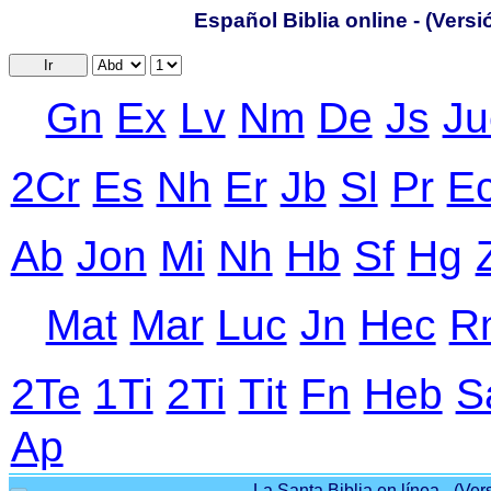
Español Biblia online - (Vers
Ir
Gn
Ex
Lv
Nm
De
Js
Ju
2Cr
Еs
Nh
Еr
Jb
Sl
Pr
Е
Ab
Jon
Mi
Nh
Hb
Sf
Hg
Mat
Mar
Luc
Jn
Hec
R
2Te
1Ti
2Ti
Тit
Fn
Heb
S
Ap
La Santa Biblia en línea - (Ver