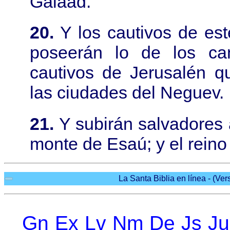
Galaad.
20.
Y los cautivos de este
poseerán lo de los ca
cautivos de Jerusalén q
las ciudades del Neguev.
21.
Y subirán salvadores 
monte de Esaú; y el reino
La Santa Biblia en línea - (Ver
Gn
Ex
Lv
Nm
De
Js
Ju