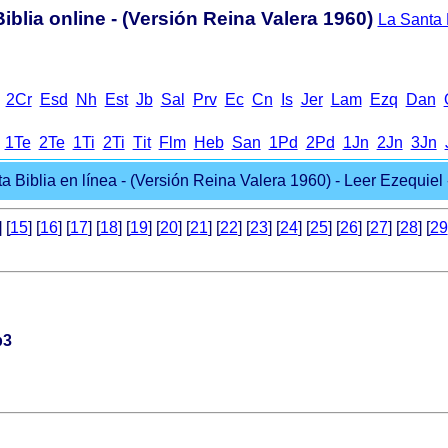
iblia online - (Versión Reina Valera 1960)
La Santa B
2Cr
Еsd
Nh
Еst
Jb
Sal
Prv
Еc
Cn
Іs
Jer
Lam
Ezq
Dan
1Te
2Te
1Ti
2Ti
Тit
Flm
Heb
San
1Pd
2Pd
1Jn
2Jn
3Jn
a Biblia en línea - (Versión Reina Valera 1960) - Leer Ezequiel -
] [
15
] [
16
] [
17
] [
18
] [
19
] [
20
] [
21
] [
22
] [
23
] [
24
] [
25
] [
26
] [
27
] [
28
] [
29
p3