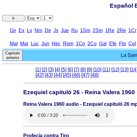
Español B
Ir
Gn
Ex
Lv
Nm
De
Js
Jue
Ru
1Sm
2Sm
1Re
2Re
1Cr
Mat
Mar
Luc
Jun
Hec
Rom
1Co
2Co
Gal
Efe
Flp
Col
Capítulo
La Sant
anterior
[
1
] [
2
] [
3
] [
4
] [
5
] [
6
] [
7
] [
8
] [
9
] [
10
] [
11
] [
12
] [
13
] [
14
[
42
] [
43
] [
44
] [
45
] [
46
] [
47
] [
48
]
Ezequiel capituló 26 - Reina Valera 1960
Reina Valera 1960 audio - Ezequiel capituló 26 m
Profecía contra Tiro