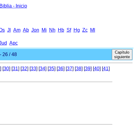
iblia - Inicio
Оs
Jl
Аm
Ab
Jon
Mi
Nh
Hb
Sf
Hg
Zc
Ml
Jud
Apc
Capítulo
 26 / 48
siguiente
] [
30
] [
31
] [
32
] [
33
] [
34
] [
35
] [
36
] [
37
] [
38
] [
39
] [
40
] [
41
]