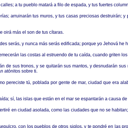
alles; a tu pueblo matará a filo de espada, y tus fuertes column
ías; arruinarán tus muros, y tus casas preciosas destruirán; y
e oirá más el son de tus cítaras.
des serás, y nunca más serás edificada; porque yo Jehová he h
emecerán las costas al estruendo de tu caída, cuando griten lo
án de sus tronos, y se quitarán sus mantos, y desnudarán sus 
 atónitos sobre ti.
o pereciste tú, poblada por gente de mar, ciudad que era alaba
ída; sí, las islas que están en el mar se espantarán a causa de t
rtiré en ciudad asolada, como las ciudades que no se habitan; 
pulcro, con los pueblos de otros siglos, y te pondré en las pro