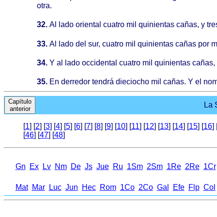
otra.
32.
Al lado oriental cuatro mil quinientas cañas, y tre
33.
Al lado del sur, cuatro mil quinientas cañas por m
34.
Y al lado occidental cuatro mil quinientas cañas, y
35.
En derredor tendrá dieciocho mil cañas. Y el no
Capítulo
La 
anterior
[
1
] [
2
] [
3
] [
4
] [
5
] [
6
] [
7
] [
8
] [
9
] [
10
] [
11
] [
12
] [
13
] [
14
] [
15
] [
16
] 
[
46
] [
47
] [
48
]
Gn
Ex
Lv
Nm
De
Js
Jue
Ru
1Sm
2Sm
1Re
2Re
1Cr
Mat
Mar
Luc
Jun
Hec
Rom
1Co
2Co
Gal
Efe
Flp
Col