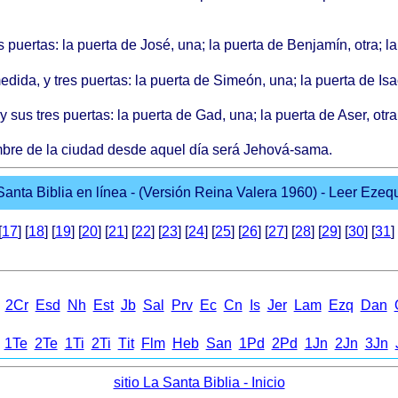
s puertas: la puerta de José, una; la puerta de Benjamín, otra; la
edida, y tres puertas: la puerta de Simeón, una; la puerta de Isac
 sus tres puertas: la puerta de Gad, una; la puerta de Aser, otra; 
mbre de la ciudad desde aquel día será Jehová-sama.
Santa Biblia en línea - (Versión Reina Valera 1960) - Leer Ezequi
[
17
] [
18
] [
19
] [
20
] [
21
] [
22
] [
23
] [
24
] [
25
] [
26
] [
27
] [
28
] [
29
] [
30
] [
31
] 
2Cr
Еsd
Nh
Еst
Jb
Sal
Prv
Еc
Cn
Іs
Jer
Lam
Ezq
Dan
1Te
2Te
1Ti
2Ti
Тit
Flm
Heb
San
1Pd
2Pd
1Jn
2Jn
3Jn
sitio La Santa Biblia - Inicio