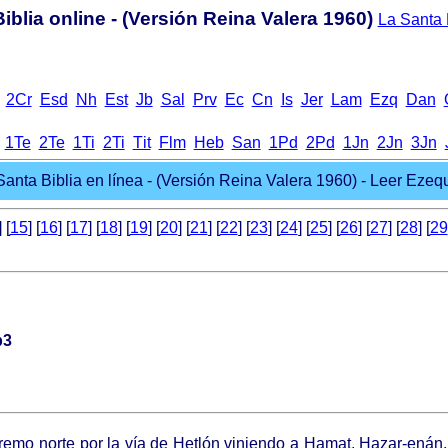
iblia online - (Versión Reina Valera 1960)
La Santa B
2Cr
Еsd
Nh
Еst
Jb
Sal
Prv
Еc
Cn
Іs
Jer
Lam
Ezq
Dan
1Te
2Te
1Ti
2Ti
Тit
Flm
Heb
San
1Pd
2Pd
1Jn
2Jn
3Jn
Santa Biblia en línea - (Versión Reina Valera 1960) - Leer Ezequi
] [
15
] [
16
] [
17
] [
18
] [
19
] [
20
] [
21
] [
22
] [
23
] [
24
] [
25
] [
26
] [
27
] [
28
] [
29
p3
tremo norte por la vía de Hetlón viniendo a Hamat, Hazar-enán