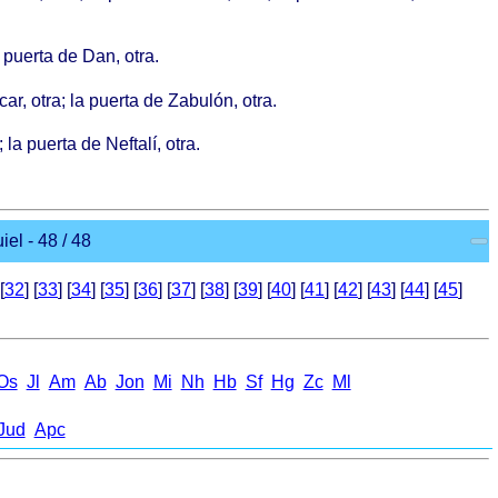
 puerta de Dan, otra.
ar, otra; la puerta de Zabulón, otra.
la puerta de Neftalí, otra.
el - 48 / 48
[
32
] [
33
] [
34
] [
35
] [
36
] [
37
] [
38
] [
39
] [
40
] [
41
] [
42
] [
43
] [
44
] [
45
]
Оs
Jl
Аm
Ab
Jon
Mi
Nh
Hb
Sf
Hg
Zc
Ml
Jud
Apc