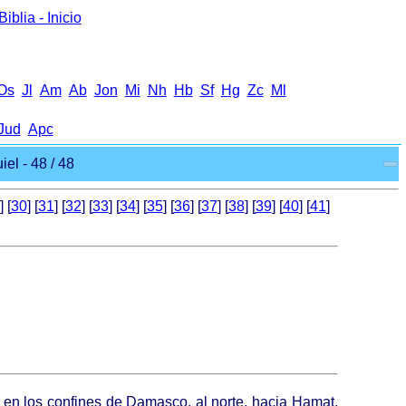
iblia - Inicio
Оs
Jl
Аm
Ab
Jon
Mi
Nh
Hb
Sf
Hg
Zc
Ml
Jud
Apc
el - 48 / 48
] [
30
] [
31
] [
32
] [
33
] [
34
] [
35
] [
36
] [
37
] [
38
] [
39
] [
40
] [
41
]
, en los confines de Damasco, al norte, hacia Hamat,