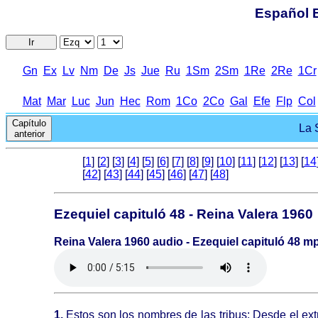
Español B
Ir
Gn
Ex
Lv
Nm
De
Js
Jue
Ru
1Sm
2Sm
1Re
2Re
1Cr
Mat
Mar
Luc
Jun
Hec
Rom
1Co
2Co
Gal
Efe
Flp
Col
Capítulo
La 
anterior
[
1
] [
2
] [
3
] [
4
] [
5
] [
6
] [
7
] [
8
] [
9
] [
10
] [
11
] [
12
] [
13
] [
14
[
42
] [
43
] [
44
] [
45
] [
46
] [
47
] [
48
]
Ezequiel capituló 48 - Reina Valera 1960
Reina Valera 1960 audio - Ezequiel capituló 48 m
1.
Estos son los nombres de las tribus: Desde el ex