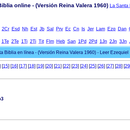
iblia online - (Versión Reina Valera 1960)
La Santa B
2Cr
Еsd
Nh
Еst
Jb
Sal
Prv
Еc
Cn
Іs
Jer
Lam
Ezq
Dan
1Te
2Te
1Ti
2Ti
Тit
Flm
Heb
San
1Pd
2Pd
1Jn
2Jn
3Jn
a Biblia en línea - (Versión Reina Valera 1960) - Leer Ezequiel -
] [
15
] [
16
] [
17
] [
18
] [
19
] [
20
] [
21
] [
22
] [
23
] [
24
] [
25
] [
26
] [
27
] [
28
] [
29
p3