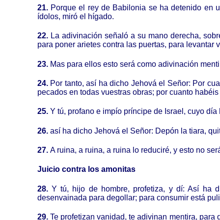
21.
Porque el rey de Babilonia se ha detenido en un
ídolos, miró el hígado.
22.
La adivinación señaló a su mano derecha, sobre 
para poner arietes contra las puertas, para levantar va
23.
Mas para ellos esto será como adivinación mentir
24.
Por tanto, así ha dicho Jehová el Señor: Por cu
pecados en todas vuestras obras; por cuanto habéis
25.
Y tú, profano e impío príncipe de Israel, cuyo dí
26.
así ha dicho Jehová el Señor: Depón la tiara, quit
27.
A ruina, a ruina, a ruina lo reduciré, y esto no s
Juicio contra los amonitas
28.
Y tú, hijo de hombre, profetiza, y dí: Así h
desenvainada para degollar; para consumir está puli
29.
Te profetizan vanidad, te adivinan mentira, para