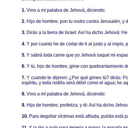
1.
Vino a mí palabra de Jehová, diciendo:
2.
Hijo de hombre, pon tu rostro contra Jerusalén, y de
3.
Dirás a la tierra de Israel: Así ha dicho Jehová: He
4.
Y por cuanto he de cortar de ti al justo y al impío,
5.
Y sabrá toda carne que yo Jehová saqué mi espad
6.
Y tú, hijo de hombre, gime con quebrantamiento de
7.
Y cuando te dijeren: ¿Por qué gimes tú? dirás: Po
espíritu, y toda rodilla será débil como el agua; he a
8.
Vino a mí palabra de Jehová, diciendo:
9.
Hijo de hombre, profetiza, y di: Así ha dicho Jehov
10.
Para degollar víctimas está afilada, pulida está
11.
Y la dio a pulir para tenerla a mano; la espada e