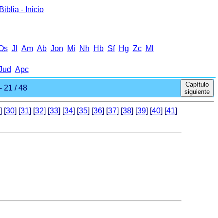
iblia - Inicio
Оs
Jl
Аm
Ab
Jon
Mi
Nh
Hb
Sf
Hg
Zc
Ml
Jud
Apc
Capítulo
 21 / 48
siguiente
] [
30
] [
31
] [
32
] [
33
] [
34
] [
35
] [
36
] [
37
] [
38
] [
39
] [
40
] [
41
]