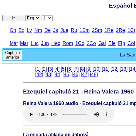
Español B
Ir
Gn
Ex
Lv
Nm
De
Js
Jue
Ru
1Sm
2Sm
1Re
2Re
1Cr
Mat
Mar
Luc
Jun
Hec
Rom
1Co
2Co
Gal
Efe
Flp
Col
Capítulo
La Sant
anterior
[
1
] [
2
] [
3
] [
4
] [
5
] [
6
] [
7
] [
8
] [
9
] [
10
] [
11
] [
12
] [
13
] [
14
[
42
] [
43
] [
44
] [
45
] [
46
] [
47
] [
48
]
Ezequiel capituló 21 - Reina Valera 1960
Reina Valera 1960 audio - Ezequiel capituló 21 m
La espada afilada de Jehová