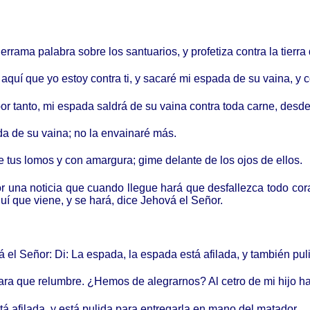
rrama palabra sobre los santuarios, y profetiza contra la tierra 
 aquí que yo estoy contra ti, y sacaré mi espada de su vaina, y cor
 por tanto, mi espada saldrá de su vaina contra toda carne, desde 
a de su vaina; no la envainaré más.
 tus lomos y con amargura; gime delante de los ojos de ellos.
r una noticia que cuando llegue hará que desfallezca todo cora
quí que viene, y se hará, dice Jehová el Señor.
á el Señor: Di: La espada, la espada está afilada, y también pul
 para que relumbre. ¿Hemos de alegrarnos? Al cetro de mi hijo 
stá afilada, y está pulida para entregarla en mano del matador.