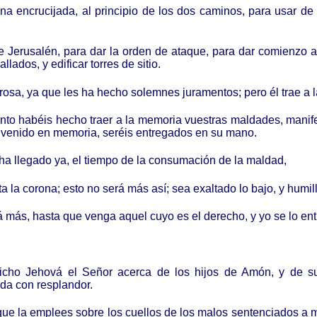
a encrucijada, al principio de los dos caminos, para usar de 
Jerusalén, para dar la orden de ataque, para dar comienzo a l
llados, y edificar torres de sitio.
osa, ya que les ha hecho solemnes juramentos; pero él trae a l
anto habéis hecho traer a la memoria vuestras maldades, manif
 venido en memoria, seréis entregados en su mano.
a ha llegado ya, el tiempo de la consumación de la maldad,
a la corona; esto no será más así; sea exaltado lo bajo, y humill
erá más, hasta que venga aquel cuyo es el derecho, y yo se lo en
a dicho Jehová el Señor acerca de los hijos de Amón, y de s
da con resplandor.
 que la emplees sobre los cuellos de los malos sentenciados a 