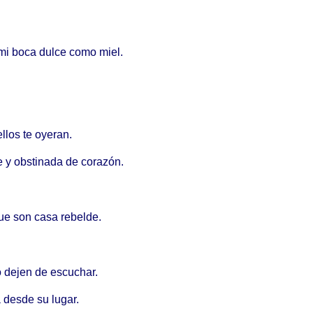
n mi boca dulce como miel.
llos te oyeran.
te y obstinada de corazón.
ue son casa rebelde.
 o dejen de escuchar.
á desde su lugar.