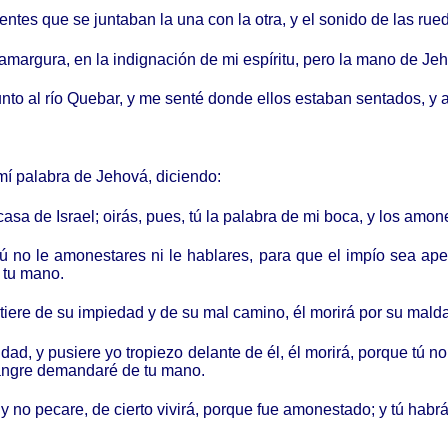
ientes que se juntaban la una con la otra, y el sonido de las rue
n amargura, en la indignación de mi espíritu, pero la mano de Jeh
nto al río Quebar, y me senté donde ellos estaban sentados, y all
 mí palabra de Jehová, diciendo:
casa de Israel; oirás, pues, tú la palabra de mi boca, y los amon
 tú no le amonestares ni le hablares, para que el impío sea ape
 tu mano.
rtiere de su impiedad y de su mal camino, él morirá por su malda
aldad, y pusiere yo tropiezo delante de él, él morirá, porque tú 
angre demandaré de tu mano.
 no pecare, de cierto vivirá, porque fue amonestado; y tú habrá