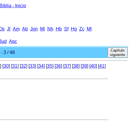
iblia - Inicio
Оs
Jl
Аm
Ab
Jon
Mi
Nh
Hb
Sf
Hg
Zc
Ml
Jud
Apc
Capítulo
- 3 / 48
siguiente
] [
30
] [
31
] [
32
] [
33
] [
34
] [
35
] [
36
] [
37
] [
38
] [
39
] [
40
] [
41
]