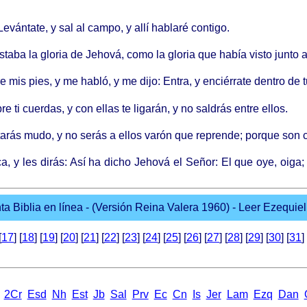
evántate, y sal al campo, y allí hablaré contigo.
staba la gloria de Jehová, como la gloria que había visto junto a
 mis pies, y me habló, y me dijo: Entra, y enciérrate dentro de 
 ti cuerdas, y con ellas te ligarán, y no saldrás entre ellos.
tarás mudo, y no serás a ellos varón que reprende; porque son 
, y les dirás: Así ha dicho Jehová el Señor: El que oye, oiga;
a Biblia en línea - (Versión Reina Valera 1960) - Leer Ezequiel 
[
17
] [
18
] [
19
] [
20
] [
21
] [
22
] [
23
] [
24
] [
25
] [
26
] [
27
] [
28
] [
29
] [
30
] [
31
] 
2Cr
Еsd
Nh
Еst
Jb
Sal
Prv
Еc
Cn
Іs
Jer
Lam
Ezq
Dan