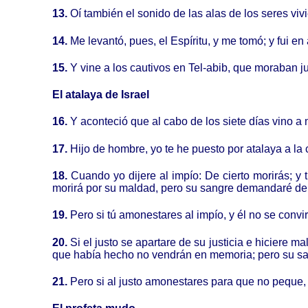
13.
Oí también el sonido de las alas de los seres viv
14.
Me levantó, pues, el Espíritu, y me tomó; y fui e
15.
Y vine a los cautivos en Tel-abib, que moraban ju
El atalaya de Israel
16.
Y aconteció que al cabo de los siete días vino a
17.
Hijo de hombre, yo te he puesto por atalaya a la 
18.
Cuando yo dijere al impío: De cierto morirás; y
morirá por su maldad, pero su sangre demandaré de
19.
Pero si tú amonestares al impío, y él no se convi
20.
Si el justo se apartare de su justicia e hiciere m
que había hecho no vendrán en memoria; pero su s
21.
Pero si al justo amonestares para que no peque, y