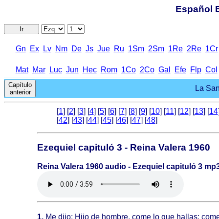
Español B
Ir
Gn
Ex
Lv
Nm
De
Js
Jue
Ru
1Sm
2Sm
1Re
2Re
1Cr
Mat
Mar
Luc
Jun
Hec
Rom
1Co
2Co
Gal
Efe
Flp
Col
Capítulo
La Sant
anterior
[
1
] [
2
] [
3
] [
4
] [
5
] [
6
] [
7
] [
8
] [
9
] [
10
] [
11
] [
12
] [
13
] [
14
[
42
] [
43
] [
44
] [
45
] [
46
] [
47
] [
48
]
Ezequiel capituló 3 - Reina Valera 1960
Reina Valera 1960 audio - Ezequiel capituló 3 mp
1.
Me dijo: Hijo de hombre, come lo que hallas; come e