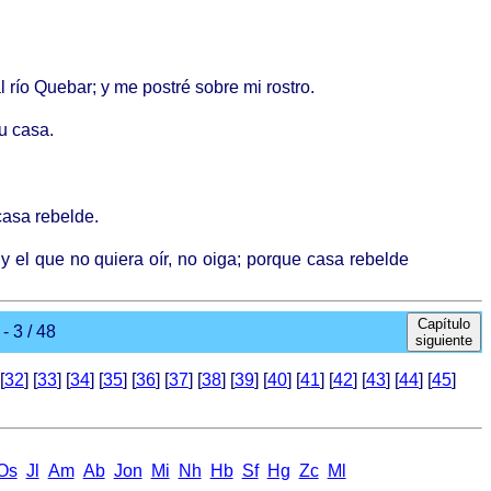
l río Quebar; y me postré sobre mi rostro.
tu casa.
casa rebelde.
 y el que no quiera oír, no oiga; porque casa rebelde
Capítulo
- 3 / 48
siguiente
[
32
] [
33
] [
34
] [
35
] [
36
] [
37
] [
38
] [
39
] [
40
] [
41
] [
42
] [
43
] [
44
] [
45
]
Оs
Jl
Аm
Ab
Jon
Mi
Nh
Hb
Sf
Hg
Zc
Ml