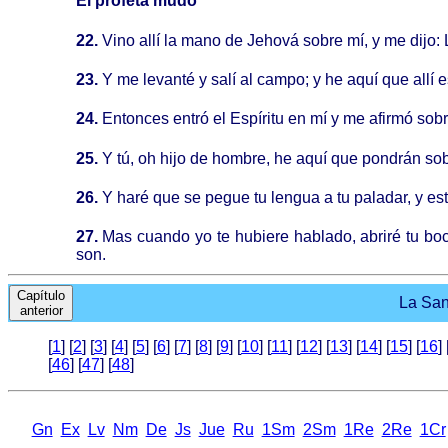
El profeta mudo
22.
Vino allí la mano de Jehová sobre mí, y me dijo: L
23.
Y me levanté y salí al campo; y he aquí que allí e
24.
Entonces entró el Espíritu en mí y me afirmó sobre
25.
Y tú, oh hijo de hombre, he aquí que pondrán sobre
26.
Y haré que se pegue tu lengua a tu paladar, y es
27.
Mas cuando yo te hubiere hablado, abriré tu boca
son.
Capítulo
La Sant
anterior
[
1
] [
2
] [
3
] [
4
] [
5
] [
6
] [
7
] [
8
] [
9
] [
10
] [
11
] [
12
] [
13
] [
14
] [
15
] [
16
] 
[
46
] [
47
] [
48
]
Gn
Ex
Lv
Nm
De
Js
Jue
Ru
1Sm
2Sm
1Re
2Re
1Cr