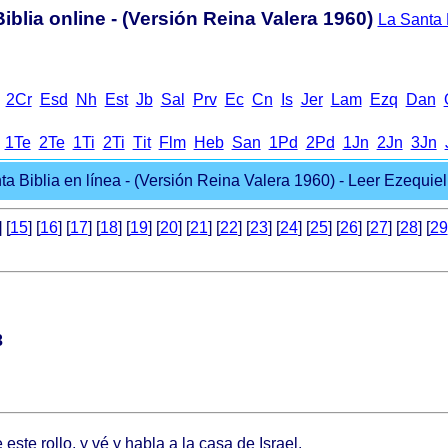
iblia online - (Versión Reina Valera 1960)
La Santa B
2Cr
Еsd
Nh
Еst
Jb
Sal
Prv
Еc
Cn
Іs
Jer
Lam
Ezq
Dan
1Te
2Te
1Ti
2Ti
Тit
Flm
Heb
San
1Pd
2Pd
1Jn
2Jn
3Jn
a Biblia en línea - (Versión Reina Valera 1960) - Leer Ezequiel 
] [
15
] [
16
] [
17
] [
18
] [
19
] [
20
] [
21
] [
22
] [
23
] [
24
] [
25
] [
26
] [
27
] [
28
] [
29
3
ste rollo, y vé y habla a la casa de Israel.