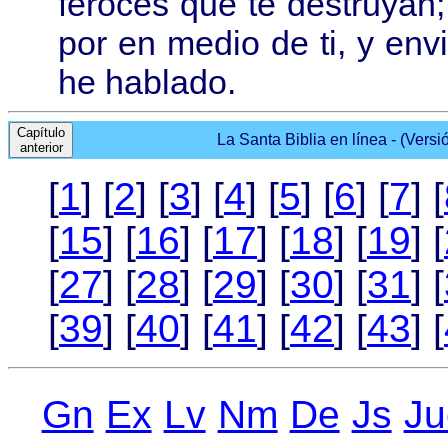
feroces que te destruyan;
por en medio de ti, y env
he hablado.
Capítulo
La Santa Biblia en línea - (Versi
anterior
[
1
] [
2
] [
3
] [
4
] [
5
] [
6
] [
7
] [
[
15
] [
16
] [
17
] [
18
] [
19
] [
[
27
] [
28
] [
29
] [
30
] [
31
] [
[
39
] [
40
] [
41
] [
42
] [
43
] [
Gn
Ex
Lv
Nm
De
Js
Ju