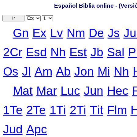
Español Biblia online - (Vers
Ir
Gn
Ex
Lv
Nm
De
Js
Ju
2Cr
Еsd
Nh
Еst
Jb
Sal
P
Оs
Jl
Аm
Ab
Jon
Mi
Nh
Mat
Mar
Luc
Jun
Hec
1Te
2Te
1Ti
2Ti
Тit
Flm
Jud
Apc