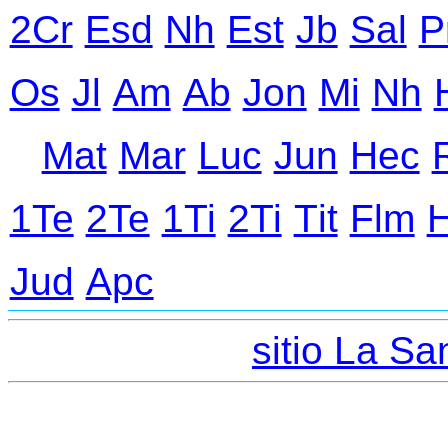
2Cr
Еsd
Nh
Еst
Jb
Sal
P
Оs
Jl
Аm
Ab
Jon
Mi
Nh
Mat
Mar
Luc
Jun
Hec
1Te
2Te
1Ti
2Ti
Тit
Flm
Jud
Apc
sitio La San