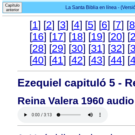
Capítulo
La Santa Biblia en línea - (Versi
anterior
[
1
] [
2
] [
3
] [
4
] [
5
] [
6
] [
7
] [
8
[
16
] [
17
] [
18
] [
19
] [
20
] [
[
28
] [
29
] [
30
] [
31
] [
32
] [
[
40
] [
41
] [
42
] [
43
] [
44
] [
Ezequiel capituló 5 - R
Reina Valera 1960 audio