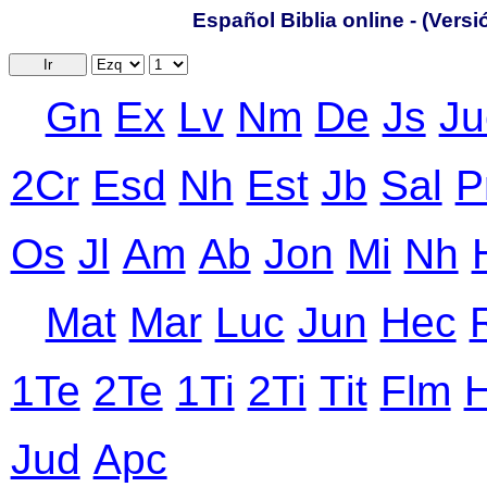
Español Biblia online - (Vers
Ir
Gn
Ex
Lv
Nm
De
Js
Ju
2Cr
Еsd
Nh
Еst
Jb
Sal
P
Оs
Jl
Аm
Ab
Jon
Mi
Nh
Mat
Mar
Luc
Jun
Hec
1Te
2Te
1Ti
2Ti
Тit
Flm
Jud
Apc