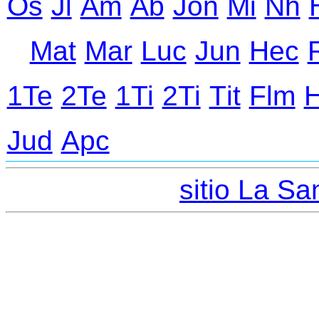
Оs
Jl
Аm
Ab
Jon
Mi
Nh
Mat
Mar
Luc
Jun
Hec
1Te
2Te
1Ti
2Ti
Тit
Flm
Jud
Apc
sitio La San