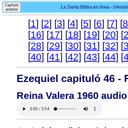
Capítulo
La Santa Biblia en línea - (Versi
anterior
[
1
] [
2
] [
3
] [
4
] [
5
] [
6
] [
7
] [
8
[
16
] [
17
] [
18
] [
19
] [
20
] [
[
28
] [
29
] [
30
] [
31
] [
32
] [
[
40
] [
41
] [
42
] [
43
] [
44
] [
Ezequiel capituló 46 -
Reina Valera 1960 audio