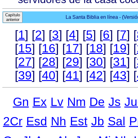
Capítulo
La Santa Biblia en línea - (Versi
anterior
[
1
] [
2
] [
3
] [
4
] [
5
] [
6
] [
7
] [
[
15
] [
16
] [
17
] [
18
] [
19
] [
[
27
] [
28
] [
29
] [
30
] [
31
] [
[
39
] [
40
] [
41
] [
42
] [
43
] [
Gn
Ex
Lv
Nm
De
Js
Ju
2Cr
Еsd
Nh
Еst
Jb
Sal
P