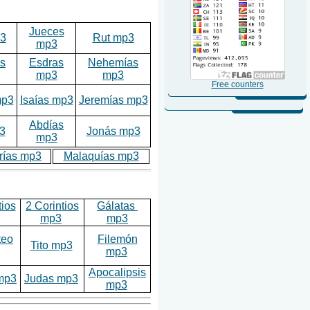
Jueces
3
Rut mp3
mp3
as
Esdras
Nehemías
mp3
mp3
Free counters
mp3
Isaías mp3
Jeremías mp3
Abdías
3
Jonás mp3
mp3
rías mp3
Malaquías mp3
tios
2 Corintios
Gálatas
mp3
mp3
teo
Filemón
Tito mp3
mp3
Apocalipsis
mp3
Judas mp3
mp3