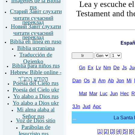
Imágenes de la Biblia
Lea y escuche el
rus
Старий Завіт слухати
Testament and th
читати сучасний
переклад
Новий Завіт слухати
читати сучасний
переклад
Biblia en línea en ruso
Biblia ucraniana
Traducción de
Ogienko
Biblia para niños rus
Hebrew Bible online -
הקודש התנ"ך
Poesía del Cielo rus
Poesía del Cielo ukr
Yo alabo a Dios rus
Yo alabo a Dios ukr
Mi alma alaba al
Señor rus
Voz de Dios sitio
Parábolas de
Jesucristo rus