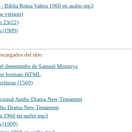
iblia Reina Valera 1960 en audio mp3
e version)
o 23(22)
a (1909)
escargados del sitio
n el desempeño de Samuel Montoya
l en formato HTML
crituras (1569)
acional Audio Drama New Testament
udio Drama New Testament
era 1960 en audio mp3
a (1909)