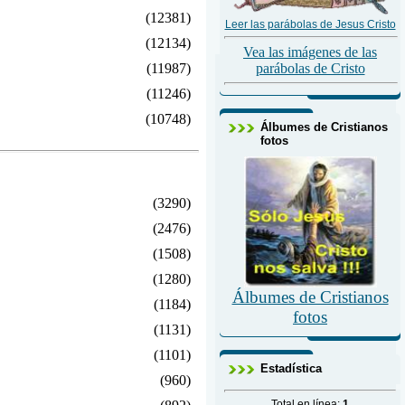
(12381)
Leer las parábolas de Jesus Cristo
(12134)
Vea las imágenes de las
(11987)
parábolas de Cristo
(11246)
(10748)
Álbumes de Cristianos
fotos
(3290)
(2476)
(1508)
(1280)
Álbumes de Cristianos
(1184)
fotos
(1131)
(1101)
Estadística
(960)
Total en línea:
1