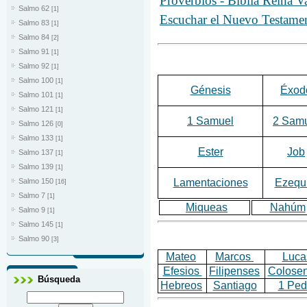
Proverbios - Biblia Reina 
Salmo 62
[1]
Escuchar el Nuevo Testamen
Salmo 83
[1]
Salmo 84
[2]
Salmo 91
[1]
Salmo 92
[1]
Salmo 100
[1]
Génesis
Éxod
Salmo 101
[1]
Salmo 121
[1]
1 Samuel
2 Sam
Salmo 126
[0]
Salmo 133
[1]
Ester
Job
Salmo 137
[1]
Salmo 139
[1]
Lamentaciones
Ezequi
Salmo 150
[16]
Salmo 7
[1]
Miqueas
Nahúm
Salmo 9
[1]
Salmo 145
[1]
Salmo 90
[3]
Mateo
Marcos
Luca
Efesios
Filipenses
Colose
Búsqueda
Hebreos
Santiago
1 Ped