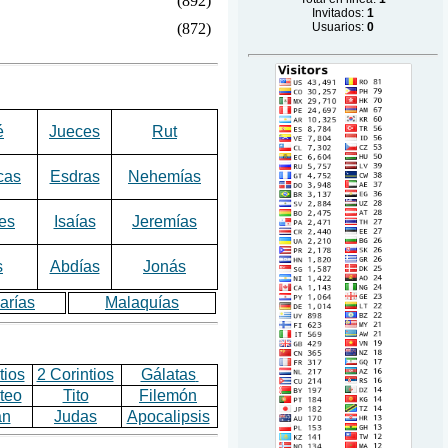
(892)
Invitados:
1
(872)
Usuarios:
0
é
Jueces
Rut
cas
Esdras
Nehemías
es
Isaías
Jeremías
s
Abdías
Jonás
arías
Malaquías
tios
2 Corintios
Gálatas
teo
Tito
Filemón
an
Judas
Apocalipsis