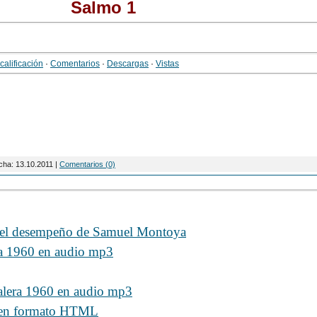
Salmo 1
calificación
·
Comentarios
·
Descargas
·
Vistas
cha:
13.10.2011
|
Comentarios (0)
n el desempeño de Samuel Montoya
ra 1960 en audio mp3
Valera 1960 en audio mp3
l en formato HTML