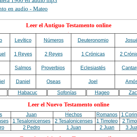
Valera 1960 en audio mp3
to en audio - Mateo
Leer el Antiguo Testamento online
.
o
Levítico
Números
Deuteronomio
Josu
uel
1 Reyes
2 Reyes
1 Crónicas
2 Cróni
Salmos
Proverbios
Eclesiastés
Cantar
el
Daniel
Oseas
Joel
Amó
Habacuc
Sofonías
Hageo
Zac
Leer el Nuevo Testamento online
.
s
Juan
Hechos
Romanos
1 Corin
nses
1 Tesalonicenses
2 Tesalonicenses
1 Timoteo
2 Timo
ro
2 Pedro
1 Juan
2 Juan
3 Ju