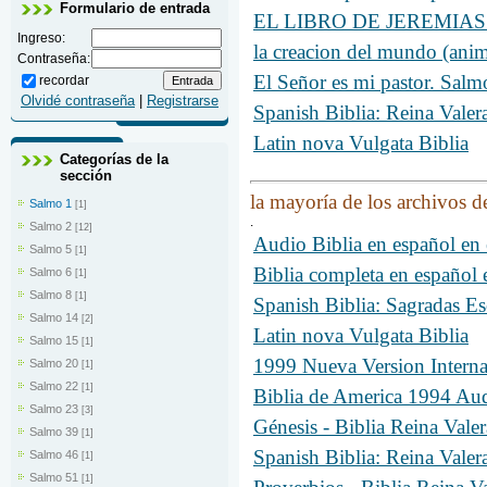
Formulario de entrada
EL LIBRO DE JEREMIAS - B
Ingreso:
la creacion del mundo (anim
Contraseña:
El Señor es mi pastor. Salm
recordar
Olvidé contraseña
|
Registrarse
Spanish Biblia: Reina Valer
Latin nova Vulgata Biblia
Categorías de la
sección
la mayoría de los archivos d
Salmo 1
[1]
.
Salmo 2
[12]
Audio Biblia en español e
Salmo 5
[1]
Biblia completa en españo
Salmo 6
[1]
Salmo 8
[1]
Spanish Biblia: Sagradas Es
Salmo 14
[2]
Latin nova Vulgata Biblia
Salmo 15
[1]
1999 Nueva Version Intern
Salmo 20
[1]
Salmo 22
[1]
Biblia de America 1994 A
Salmo 23
[3]
Génesis - Biblia Reina Val
Salmo 39
[1]
Spanish Biblia: Reina Valer
Salmo 46
[1]
Salmo 51
[1]