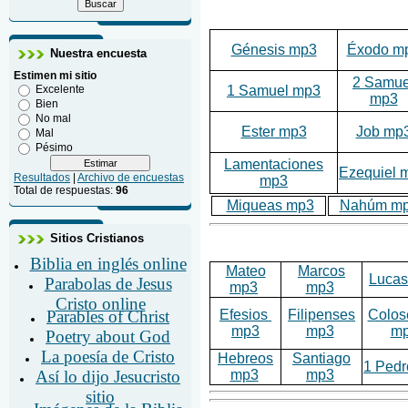
Génesis mp3
Éxodo m
Nuestra encuesta
Estimen mi sitio
2 Samue
1 Samuel mp3
Excelente
mp3
Bien
No mal
Ester mp3
Job mp
Mal
Pésimo
Lamentaciones
Ezequiel 
Resultados
|
Archivo de encuestas
mp3
Total de respuestas:
96
Miqueas mp3
Nahúm m
Sitios Cristianos
Biblia en inglés online
Mateo
Marcos
Luca
Parabolas de Jesus
mp3
mp3
Cristo online
Efesios
Filipenses
Colos
Parables of Christ
mp3
mp3
m
Poetry about God
La poesía de Cristo
Hebreos
Santiago
1 Ped
mp3
mp3
Así lo dijo Jesucristo
sitio