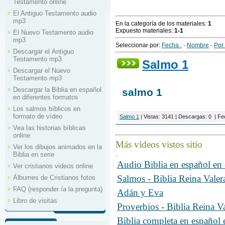
Testamento online
El Antiguo Testamento audio
mp3
En la categoría de los materiales
:
1
Expuesto materiales
:
1-1
El Nuevo Testamento audio
mp3
Seleccionar por
:
Fecha
·
Nombre
·
Por 
Descargar el Аntiguo
Testamento mp3
Salmo 1
Descargar el Nuevo
Testamento mp3
Descargar la Biblia en español
salmo 1
en diferentes formatos
Los salmos bíblicos en
formato de vídeo
Salmo 1
|
Vistas:
3141
|
Descargas:
0
|
Fe
Vea las historias bíblicas
online
Más
vídeos
vistos
sitio
Ver los dibujos animados en la
.
Biblia en serie
Audio Biblia en español e
Ver cristianos videos online
Salmos - Biblia Reina Vale
Álbumes de Cristianos fotos
FAQ (responder /a la pregunta)
Adán y Eva
Libro de visitas
Proverbios - Biblia Reina 
Biblia completa en españo