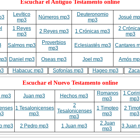
Escuchar el Antiguo Testamento online
.
Levítico
Deuteronomio
p3
Números mp3
Josué mp
mp3
mp3
l
1 Reyes
2 Crónic
2 Reyes mp3
1 Crónicas mp3
mp3
mp3
Proverbios
3
Salmos mp3
Eclesiastés mp3
Cantares 
mp3
mp3
Daniel mp3
Oseas mp3
Joel mp3
Amós mp
p3
Habacuc mp3
Sofonías mp3
Hageo mp3
Zaca
Escuchar el Nuevo Testamento online
.
Romanos
1 Corin
s mp3
Juan mp3
Hechos mp3
mp3
mp3
2
enses
1 Tesalonicenses
1 Timoteo
2 Timo
Tesalonicenses
p3
mp3
mp3
mp3
mp3
2 Juan
ro mp3
2 Pedro mp3
1 Juan mp3
3 Juan 
mp3