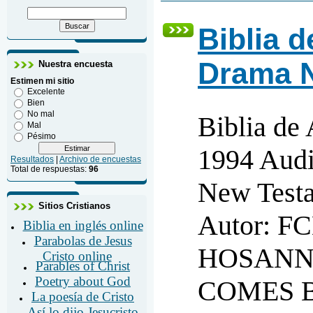
Biblia 
Drama 
Nuestra encuesta
Estimen mi sitio
Excelente
Bien
No mal
Biblia de
Mal
Pésimo
1994 Aud
Resultados
|
Archivo de encuestas
Total de respuestas:
96
New Test
Sitios Cristianos
Autor: F
Biblia en inglés online
Parabolas de Jesus
HOSANN
Cristo online
Parables of Christ
Poetry about God
COMES 
La poesía de Cristo
Así lo dijo Jesucristo