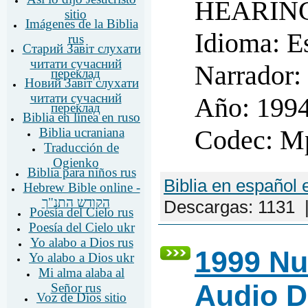
HEARIN
sitio
Imágenes de la Biblia
Idioma: E
rus
Старий Завіт слухати
читати сучасний
Narrador
переклад
Новий Завіт слухати
читати сучасний
Año: 199
переклад
Biblia en línea en ruso
Codec: M
Biblia ucraniana
Traducción de
Ogienko
Biblia para niños rus
Biblia en español 
Hebrew Bible online -
הקודש התנ"ך
Descargas:
1131
Poesía del Cielo rus
Poesía del Cielo ukr
Yo alabo a Dios rus
1999 Nu
Yo alabo a Dios ukr
Mi alma alaba al
Audio 
Señor rus
Voz de Dios sitio