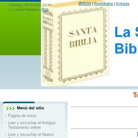
Inicio
|
|
Registrarse
|
Entrada
Domingo, 09.08.2026, 13:43
Le saludo
Visitante
|
RSS
Toda la 
Menú del sitio
Página de inicio
Leer y escuchar el Antiguo
Testamento online
Leer y escuchar el Nuevo