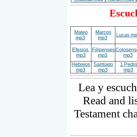
Escuch
Mateo
Marcos
Lucas m
mp3
mp3
Efesios
Filipenses
Colosens
mp3
mp3
mp3
Hebreos
Santiago
1 Pedr
mp3
mp3
mp3
Lea y escuch
Read and li
Testament cha