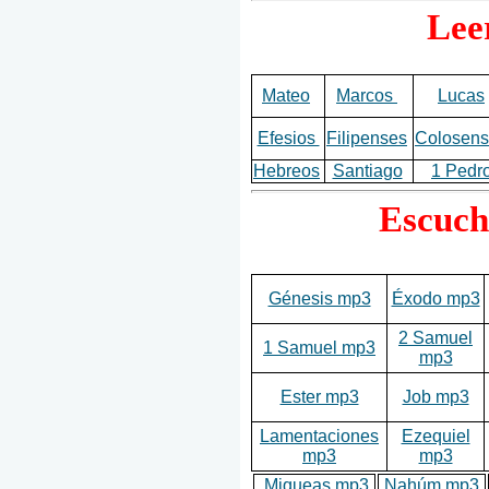
Lee
Mateo
Marcos
Lucas
Efesios
Filipenses
Colosens
Hebreos
Santiago
1 Pedr
Escuch
Génesis mp3
Éxodo mp3
2 Samuel
1 Samuel mp3
mp3
Ester mp3
Job mp3
Lamentaciones
Ezequiel
mp3
mp3
Miqueas mp3
Nahúm mp3