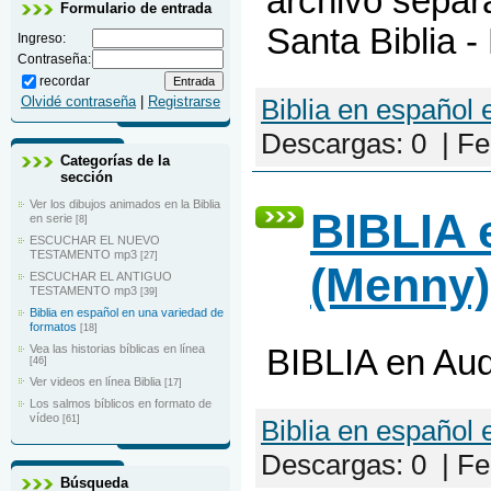
archivo separ
Formulario de entrada
Santa Biblia -
Ingreso:
Contraseña:
recordar
Olvidé contraseña
|
Registrarse
Biblia en español 
Descargas:
0
|
Fe
Categorías de la
sección
Ver los dibujos animados en la Biblia
BIBLIA 
en serie
[8]
ESCUCHAR EL NUEVO
TESTAMENTO mp3
[27]
(Menny)
ESCUCHAR EL ANTIGUO
TESTAMENTO mp3
[39]
Biblia en español en una variedad de
formatos
[18]
Vea las historias bíblicas en línea
BIBLIA en Aud
[46]
Ver videos en línea Biblia
[17]
Los salmos bíblicos en formato de
vídeo
[61]
Biblia en español 
Descargas:
0
|
Fe
Búsqueda