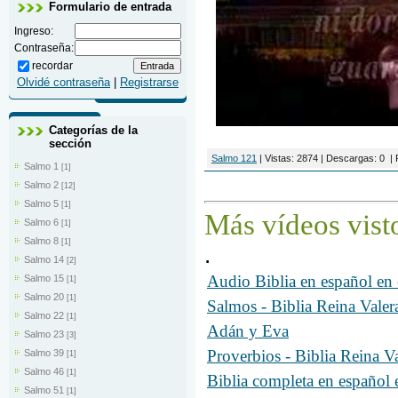
Formulario de entrada
Ingreso:
Contraseña:
recordar
Olvidé contraseña
|
Registrarse
Categorías de la
sección
Salmo 121
|
Vistas:
2874
|
Descargas:
0
|
Salmo 1
[1]
Salmo 2
[12]
Salmo 5
[1]
Más
vídeos
vist
Salmo 6
[1]
Salmo 8
[1]
.
Salmo 14
[2]
Audio Biblia en español e
Salmo 15
[1]
Salmo 20
[1]
Salmos - Biblia Reina Vale
Salmo 22
[1]
Adán y Eva
Salmo 23
[3]
Proverbios - Biblia Reina 
Salmo 39
[1]
Salmo 46
[1]
Biblia completa en españo
Salmo 51
[1]