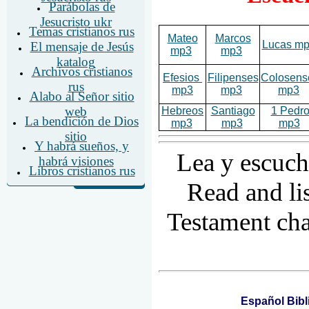
Parábolas de
Jesucristo ukr
Temas cristianos rus
Mateo
Marcos
Lucas m
El mensaje de Jesús
mp3
mp3
katalog
Archivos cristianos
Efesios
Filipenses
Colosens
rus
mp3
mp3
mp3
Alabo al Señor sitio
web
Hebreos
Santiago
1 Pedr
La bendición de Dios
mp3
mp3
mp3
sitio
Y habrá sueños, y
Lea y escuch
habrá visiones
Libros cristianos rus
Read and li
Testament cha