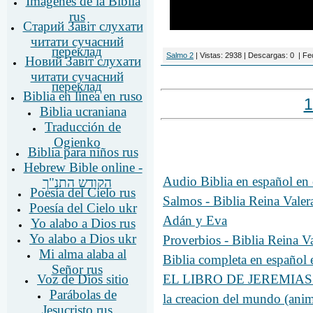
Imágenes de la Biblia
rus
Старий Завіт слухати
читати сучасний
переклад
Salmo 2
|
Vistas:
2938
|
Descargas:
0
|
Fe
Новий Завіт слухати
читати сучасний
переклад
Biblia en línea en ruso
1
Biblia ucraniana
Traducción de
Ogienko
Biblia para niños rus
Hebrew Bible online -
Audio Biblia en español e
הקודש התנ"ך
Poesía del Cielo rus
Salmos - Biblia Reina Vale
Poesía del Cielo ukr
Adán y Eva
Yo alabo a Dios rus
Yo alabo a Dios ukr
Proverbios - Biblia Reina 
Mi alma alaba al
Biblia completa en españo
Señor rus
EL LIBRO DE JEREMIAS - B
Voz de Dios sitio
Parábolas de
la creacion del mundo (anim
Jesucristo rus