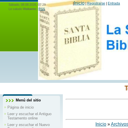
Inicio
|
|
Registrarse
|
Entrada
Sábado, 08.08.2026, 07:29
Le saludo
Visitante
|
RSS
Toda la 
Menú del sitio
Página de inicio
Leer y escuchar el Antiguo
Testamento online
I
nicio
»
Archivo
Leer y escuchar el Nuevo