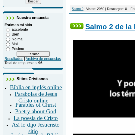
Salmo 2
|
Vistas:
2030
|
Descargas:
0
|
Fe
Nuestra encuesta
Salmo 2 de la 
Estimen mi sitio
Excelente
Bien
No mal
Mal
Pésimo
Resultados
|
Archivo de encuestas
Total de respuestas:
96
Sitios Cristianos
Biblia en inglés online
Parabolas de Jesus
Cristo online
Parables of Christ
Poetry about God
La poesía de Cristo
Así lo dijo Jesucristo
sitio