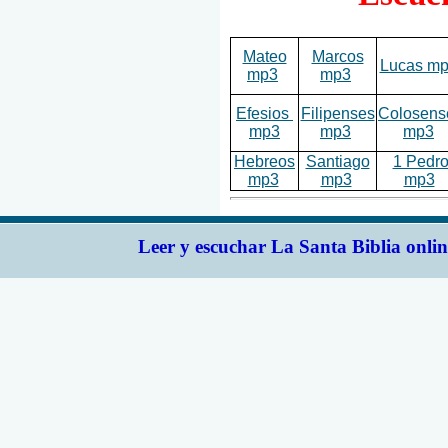
Mateo
Marcos
Lucas m
mp3
mp3
Efesios
Filipenses
Colosens
mp3
mp3
mp3
Hebreos
Santiago
1 Pedr
mp3
mp3
mp3
Leer y escuchar La Santa Biblia onlin