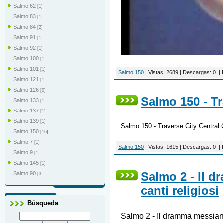
Salmo 62
[1]
Salmo 83
[1]
Salmo 84
[2]
Salmo 91
[1]
Salmo 92
[1]
Salmo 100
[1]
Salmo 101
[1]
Salmo 150
|
Vistas:
2689
|
Descargas:
0
|
Salmo 121
[1]
Salmo 126
[0]
Salmo 150 - Tr
Salmo 133
[1]
Salmo 137
[1]
Salmo 139
[1]
Salmo 150 - Traverse City Central 
Salmo 150
[16]
Salmo 7
[1]
Salmo 150
|
Vistas:
1615
|
Descargas:
0
|
Salmo 9
[1]
Salmo 145
[1]
Salmo 2 - Il
Salmo 90
[3]
canti religiosi
Búsqueda
Salmo 2 - Il dramma messia