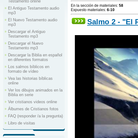
Testamento online
En la sección de materiales
:
58
El Antiguo Testamento audio
Expuesto materiales
:
6-10
mp3
Salmo 2 - "El
El Nuevo Testamento audio
mp3
Descargar el Аntiguo
Testamento mp3
Descargar el Nuevo
Testamento mp3
Descargar la Biblia en español
en diferentes formatos
Los salmos bíblicos en
formato de vídeo
Vea las historias bíblicas
online
Ver los dibujos animados en la
Biblia en serie
Ver cristianos videos online
Álbumes de Cristianos fotos
FAQ (responder /a la pregunta)
Libro de visitas