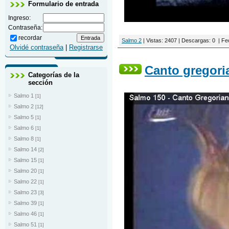
Formulario de entrada
Ingreso:
Contraseña:
recordar
Salmo 2
|
Vistas:
2407
|
Descargas:
0
|
Fe
Olvidé contraseña
|
Registrarse
Canto gregori
Categorías de la
sección
Salmo 1
[1]
Salmo 2
[12]
Salmo 5
[1]
Salmo 6
[1]
Salmo 8
[1]
Salmo 14
[2]
Salmo 15
[1]
Salmo 20
[1]
Salmo 22
[1]
Salmo 23
[3]
Salmo 39
[1]
Salmo 46
[1]
Salmo 51
[1]