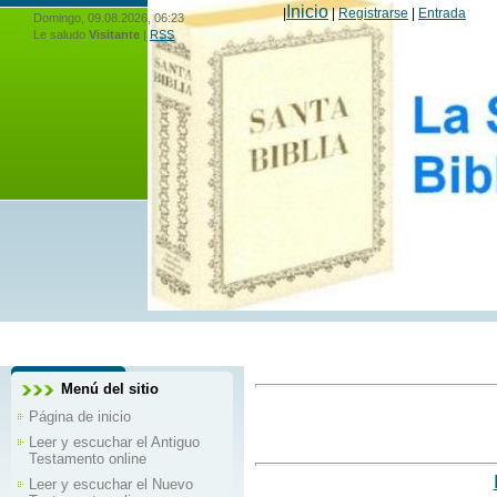
Inicio
|
|
Registrarse
|
Entrada
Domingo, 09.08.2026, 06:23
Le saludo
Visitante
|
RSS
Toda 
Menú del sitio
Página de inicio
Leer y escuchar el Antiguo
Testamento online
Leer y escuchar el Nuevo