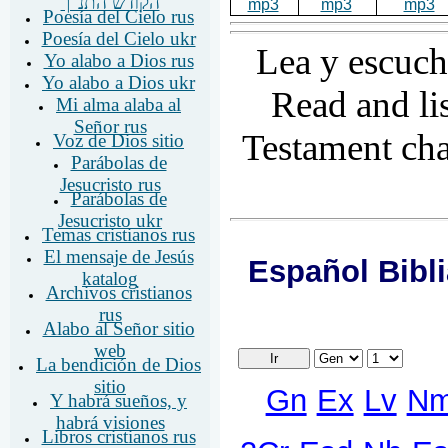
mp3
mp3
mp3
Poesía del Cielo rus
Poesía del Cielo ukr
Lea y escuch
Yo alabo a Dios rus
Yo alabo a Dios ukr
Read and li
Mi alma alaba al
Señor rus
Testament cha
Voz de Dios sitio
Parábolas de
Jesucristo rus
Parábolas de
Jesucristo ukr
Temas cristianos rus
El mensaje de Jesús
katalog
Archivos cristianos
rus
Alabo al Señor sitio
web
La bendición de Dios
sitio
Y habrá sueños, y
habrá visiones
Libros cristianos rus