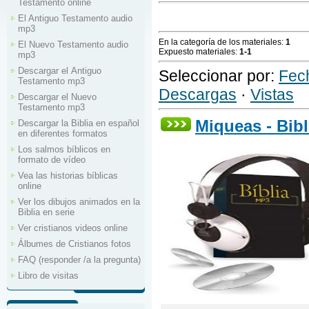
Testamento online
El Antiguo Testamento audio
mp3
En la categoría de los materiales
:
1
El Nuevo Testamento audio
Expuesto materiales
:
1-1
mp3
Descargar el Аntiguo
Seleccionar por
:
Fec
Testamento mp3
Descargas
·
Vistas
Descargar el Nuevo
Testamento mp3
Miqueas - Bib
Descargar la Biblia en español
en diferentes formatos
Los salmos bíblicos en
formato de vídeo
Vea las historias bíblicas
online
Ver los dibujos animados en la
Biblia en serie
Ver cristianos videos online
Álbumes de Cristianos fotos
FAQ (responder /a la pregunta)
Libro de visitas