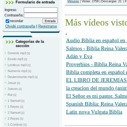
Miqueas
|
Vistas:
2758
|
Descargas:
21
|
F
Formulario de entrada
Ingreso:
Contraseña:
Más
vídeos
vist
recordar
Olvidé contraseña
|
Registrarse
.
Audio Biblia en español e
Categorías de la
sección
Salmos - Biblia Reina Vale
Genesis mp3
[1]
Adán y Eva
Exodo mp3
[1]
Proverbios - Biblia Reina 
Leviticus mp3
[1]
Biblia completa en españo
Numeros mp3
[1]
Deuteronomio mp3
[1]
EL LIBRO DE JEREMIAS - B
Josue
[1]
la creacion del mundo (anim
Jueces
[1]
El Señor es mi pastor. Salm
Rut
[1]
1 Samuel
[1]
Spanish Biblia: Reina Valer
1 Reyes
[1]
Latin nova Vulgata Biblia
2 Samuel
[1]
2 Reyes
[1]
1 Cronicas
[1]