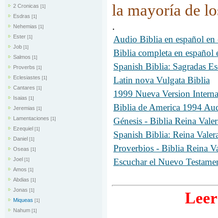
la mayoría de lo
2 Cronicas
[1]
Esdras
[1]
.
Nehemias
[1]
Ester
Audio Biblia en español e
[1]
Job
[1]
Biblia completa en españo
Salmos
[1]
Spanish Biblia: Sagradas Es
Proverbs
[1]
Eclesiastes
Latin nova Vulgata Biblia
[1]
Cantares
[1]
1999 Nueva Version Intern
Isaias
[1]
Biblia de America 1994 A
Jeremias
[1]
Lamentaciones
Génesis - Biblia Reina Val
[1]
Ezequiel
[1]
Spanish Biblia: Reina Valer
Daniel
[1]
Proverbios - Biblia Reina 
Oseas
[1]
Joel
Escuchar el Nuevo Testamen
[1]
Amos
[1]
Abdias
[1]
Jonas
[1]
Leer
Miqueas
[1]
Nahum
[1]