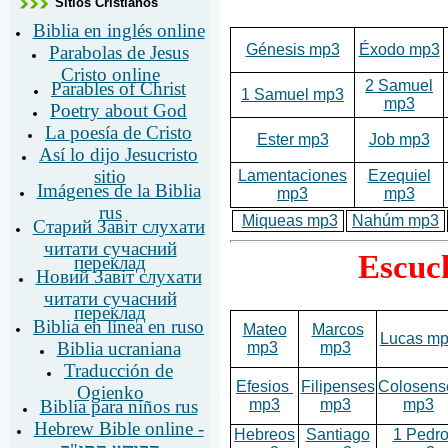
Sitios Cristianos
Biblia en inglés online
Génesis mp3
Éxodo mp3
Parabolas de Jesus
Cristo online
2 Samuel
Parables of Christ
1 Samuel mp3
mp3
Poetry about God
La poesía de Cristo
Ester mp3
Job mp3
Así lo dijo Jesucristo
sitio
Lamentaciones
Ezequiel
Imágenes de la Biblia
mp3
mp3
rus
Miqueas mp3
Nahúm mp3
Старий Завіт слухати
читати сучасний
Escuch
переклад
Новий Завіт слухати
читати сучасний
переклад
Biblia en línea en ruso
Mateo
Marcos
Lucas m
Biblia ucraniana
mp3
mp3
Traducción de
Efesios
Filipenses
Colosens
Ogienko
mp3
mp3
mp3
Biblia para niños rus
Hebrew Bible online -
Hebreos
Santiago
1 Pedr
הקודש התנ"ך