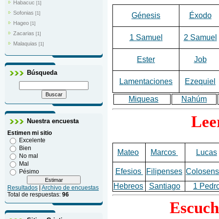
Habacuc
[1]
Sofonias
[1]
Génesis
Éxodo
Hageo
[1]
Zacarias
[1]
1 Samuel
2 Samuel
Malaquias
[1]
Ester
Job
Búsqueda
Lamentaciones
Ezequiel
Miqueas
Nahúm
Lee
Nuestra encuesta
Estimen mi sitio
Excelente
Bien
Mateo
Marcos
Lucas
No mal
Mal
Efesios
Filipenses
Colosens
Pésimo
Hebreos
Santiago
1 Pedr
Resultados
|
Archivo de encuestas
Total de respuestas:
96
Escuch