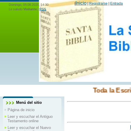
Inicio
|
|
Registrarse
|
Entrada
Domingo, 09.08.2026, 14:30
Le saludo
Visitante
|
RSS
Toda la Escritura e
Menú del sitio
Página de inicio
Leer y escuchar el Antiguo
Testamento online
Leer y escuchar el Nuevo