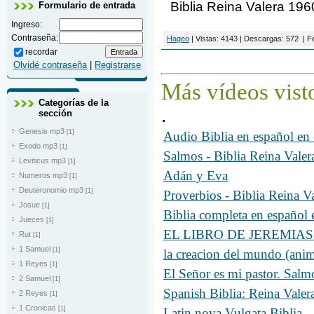
Biblia Reina Valera 19
Formulario de entrada
Ingreso:
Contraseña:
Hageo
|
Vistas:
4143
|
Descargas:
572
|
F
recordar
Olvidé contraseña
|
Registrarse
Más
vídeos
vist
Categorías de la
.
sección
Genesis mp3
[1]
Audio Biblia en español e
Exodo mp3
[1]
Salmos - Biblia Reina Vale
Leviticus mp3
[1]
Adán y Eva
Numeros mp3
[1]
Deuteronomio mp3
[1]
Proverbios - Biblia Reina 
Josue
[1]
Biblia completa en españo
Jueces
[1]
EL LIBRO DE JEREMIAS - B
Rut
[1]
1 Samuel
[1]
la creacion del mundo (anim
1 Reyes
[1]
El Señor es mi pastor. Salm
2 Samuel
[1]
Spanish Biblia: Reina Valer
2 Reyes
[1]
1 Cronicas
[1]
Latin nova Vulgata Biblia