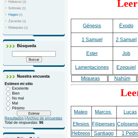
Leer
Habacuc
[1]
Sofonias
[1]
Hageo
[1]
Zacarias
[1]
Génesis
Éxodo
Malaquias
[1]
1 Samuel
2 Samuel
Búsqueda
Ester
Job
Lamentaciones
Ezequiel
Nuestra encuesta
Miqueas
Nahúm
Estimen mi sitio
Excelente
Lee
Bien
No mal
Mal
Pésimo
Mateo
Marcos
Lucas
Resultados
|
Archivo de encuestas
Total de respuestas:
96
Efesios
Filipenses
Colosens
Hebreos
Santiago
1 Pedr