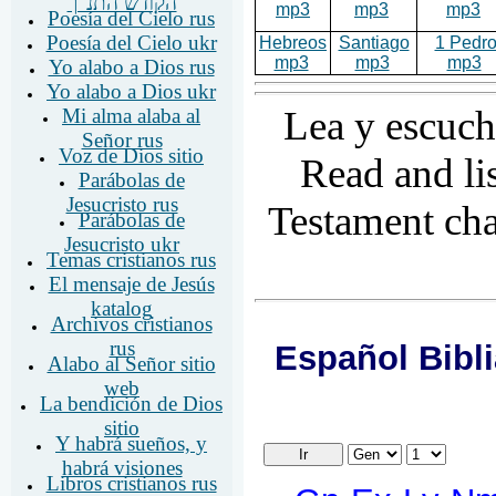
mp3
mp3
mp3
Poesía del Cielo rus
Poesía del Cielo ukr
Hebreos
Santiago
1 Pedr
mp3
mp3
mp3
Yo alabo a Dios rus
Yo alabo a Dios ukr
Lea y escuch
Mi alma alaba al
Señor rus
Voz de Dios sitio
Read and li
Parábolas de
Jesucristo rus
Testament cha
Parábolas de
Jesucristo ukr
Temas cristianos rus
El mensaje de Jesús
katalog
Archivos cristianos
rus
Alabo al Señor sitio
web
La bendición de Dios
sitio
Y habrá sueños, y
habrá visiones
Libros cristianos rus