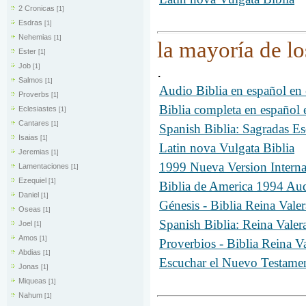
2 Cronicas
[1]
Esdras
[1]
Nehemias
[1]
la mayoría de lo
Ester
[1]
Job
.
[1]
Salmos
[1]
Audio Biblia en español e
Proverbs
[1]
Biblia completa en españo
Eclesiastes
[1]
Cantares
[1]
Spanish Biblia: Sagradas Es
Isaias
[1]
Latin nova Vulgata Biblia
Jeremias
[1]
1999 Nueva Version Intern
Lamentaciones
[1]
Ezequiel
[1]
Biblia de America 1994 A
Daniel
[1]
Génesis - Biblia Reina Val
Oseas
[1]
Spanish Biblia: Reina Valer
Joel
[1]
Amos
[1]
Proverbios - Biblia Reina 
Abdias
[1]
Escuchar el Nuevo Testamen
Jonas
[1]
Miqueas
[1]
Nahum
[1]