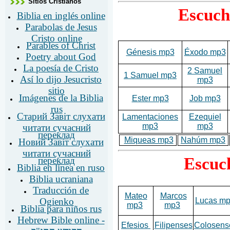
Sitios Cristianos
Escuch
Biblia en inglés online
Parabolas de Jesus
Cristo online
Parables of Christ
Génesis mp3
Éxodo mp3
Poetry about God
La poesía de Cristo
2 Samuel
1 Samuel mp3
Así lo dijo Jesucristo
mp3
sitio
Imágenes de la Biblia
Ester mp3
Job mp3
rus
Старий Завіт слухати
Lamentaciones
Ezequiel
mp3
mp3
читати сучасний
переклад
Miqueas mp3
Nahúm mp3
Новий Завіт слухати
читати сучасний
Escuch
переклад
Biblia en línea en ruso
Biblia ucraniana
Traducción de
Mateo
Marcos
Lucas m
Ogienko
mp3
mp3
Biblia para niños rus
Hebrew Bible online -
Efesios
Filipenses
Colosens
הקודש התנ"ך