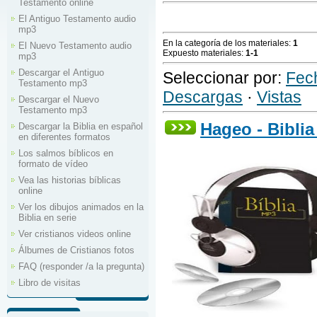
Testamento online
El Antiguo Testamento audio
mp3
En la categoría de los materiales
:
1
El Nuevo Testamento audio
Expuesto materiales
:
1-1
mp3
Descargar el Аntiguo
Seleccionar por
:
Fec
Testamento mp3
Descargas
·
Vistas
Descargar el Nuevo
Testamento mp3
Hageo - Bibli
Descargar la Biblia en español
en diferentes formatos
Los salmos bíblicos en
formato de vídeo
Vea las historias bíblicas
online
Ver los dibujos animados en la
Biblia en serie
Ver cristianos videos online
Álbumes de Cristianos fotos
FAQ (responder /a la pregunta)
Libro de visitas